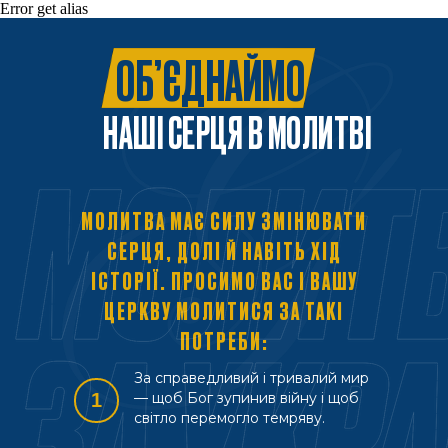
Error get alias
ОБ’ЄДНАЙМО
НАШІ СЕРЦЯ В МОЛИТВІ
МОЛИТВА МАЄ СИЛУ ЗМІНЮВАТИ
СЕРЦЯ, ДОЛІ Й НАВІТЬ ХІД
ІСТОРІЇ. ПРОСИМО ВАС І ВАШУ
ЦЕРКВУ МОЛИТИСЯ ЗА ТАКІ
ПОТРЕБИ:
За справедливий і тривалий мир
1
— щоб Бог зупинив війну і щоб
світло перемогло темряву.