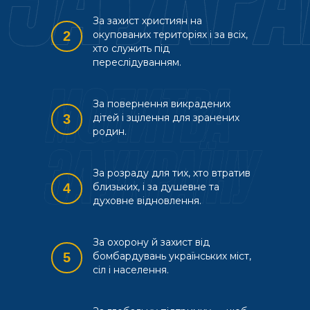
За захист християн на
2
окупованих територіях і за всіх,
хто служить під
переслідуванням.
За повернення викрадених
3
дітей і зцілення для зранених
родин.
За розраду для тих, хто втратив
4
близьких, і за душевне та
духовне відновлення.
За охорону й захист від
5
бомбардувань українських міст,
сіл і населення.